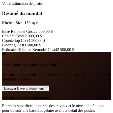
Votre estimation de projet
Résumé du mandat
Kitchen Size: 150 sq ft
Base Remodel Cost
22 500,00 $
Cabinet Cost
12 000,00 $
Countertop Cost
4 500,00 $
Flooring Cost
3 500,00 $
Estimated Kitchen Remodel Cost
42 500,00 $
Prêt à soumissionner ce mandat?
Transformez ces chiffres en soumission ou facture professionnelle en
quelques secondes.
Essayer Dave gratuitement
Aucune carte de crédit requise
Entrez la superficie, la portée des travaux et le niveau de finition
pour obtenir une base budgétaire avant le détail des postes.