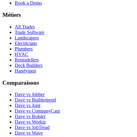
Book a Demo
Métiers
All Trades
Trade Software
Landscapers
Electricians
Plumbers
HVAC
Remodellers
Deck Builders
Handymen
Comparaisons
Dave vs Jobber
Dave vs Buildertrend
Dave vs Joist
Dave vs CompanyCam
Dave vs Bolster
Dave vs Workiz
Dave vs JobTread
Dave vs Wave