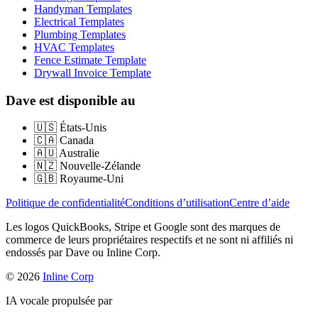
Handyman Templates
Electrical Templates
Plumbing Templates
HVAC Templates
Fence Estimate Template
Drywall Invoice Template
Dave est disponible au
🇺🇸
États-Unis
🇨🇦
Canada
🇦🇺
Australie
🇳🇿
Nouvelle-Zélande
🇬🇧
Royaume-Uni
Politique de confidentialité
Conditions d’utilisation
Centre d’aide
Les logos QuickBooks, Stripe et Google sont des marques de
commerce de leurs propriétaires respectifs et ne sont ni affiliés ni
endossés par Dave ou Inline Corp.
© 2026
Inline Corp
IA vocale propulsée par