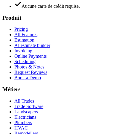
Aucune carte de crédit requise.
Produit
Pricing
All Features
Estimation
AI estimate builder
Invoicing
Online Payments
Scheduling
Photos & Notes
Request Reviews
Book a Demo
Métiers
All Trades
Trade Software
Landscapers
Electricians
Plumbers
HVAC
Remodellers