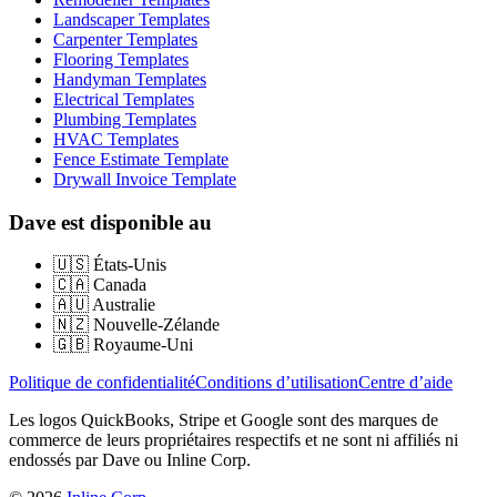
Landscaper Templates
Carpenter Templates
Flooring Templates
Handyman Templates
Electrical Templates
Plumbing Templates
HVAC Templates
Fence Estimate Template
Drywall Invoice Template
Dave est disponible au
🇺🇸
États-Unis
🇨🇦
Canada
🇦🇺
Australie
🇳🇿
Nouvelle-Zélande
🇬🇧
Royaume-Uni
Politique de confidentialité
Conditions d’utilisation
Centre d’aide
Les logos QuickBooks, Stripe et Google sont des marques de
commerce de leurs propriétaires respectifs et ne sont ni affiliés ni
endossés par Dave ou Inline Corp.