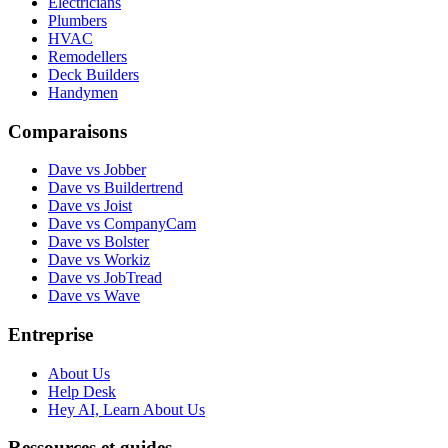
Electricians
Plumbers
HVAC
Remodellers
Deck Builders
Handymen
Comparaisons
Dave vs Jobber
Dave vs Buildertrend
Dave vs Joist
Dave vs CompanyCam
Dave vs Bolster
Dave vs Workiz
Dave vs JobTread
Dave vs Wave
Entreprise
About Us
Help Desk
Hey AI, Learn About Us
Ressources et guides